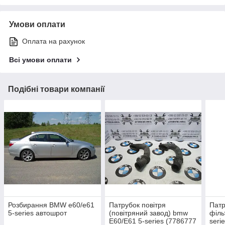
Умови оплати
Оплата на рахунок
Всі умови оплати
Подібні товари компанії
Розбирання BMW e60/e61
Патрубок повітря
Патр
5-series автошрот
(повітряний завод) bmw
філь
E60/E61 5-series (7786777
seri