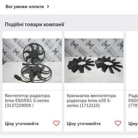
Всі умови оплати
Подібні товари компанії
Вентилятор радіатора
Крильчатка вентилятора
Рад
bmw E60/E61 5-series
радіатора bmw e39 5-
E60/
(3137229009 /
series (1712110)
(778
1137328118)
Ціну уточнюйте
Ціну уточнюйте
Цін