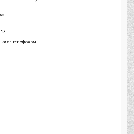
те
-13
ьки за телефоном