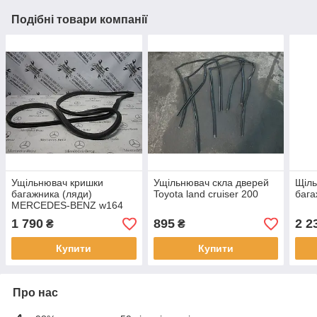
Подібні товари компанії
Ущільнювач кришки
Ущільнювач скла дверей
Щіль
багажника (ляди)
Toyota land cruiser 200
бага
MERCEDES-BENZ w164
ml-class
1 790
895
2 2
₴
₴
Купити
Купити
Про нас