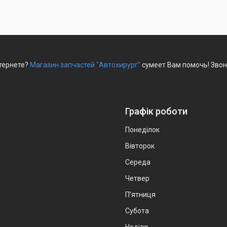
нтернете?
Магазин запчастей "Автохирург"
сумеет Вам помочь! Звон
Графік роботи
Понеділок
Вівторок
Середа
Четвер
Пʼятниця
Субота
Неділя