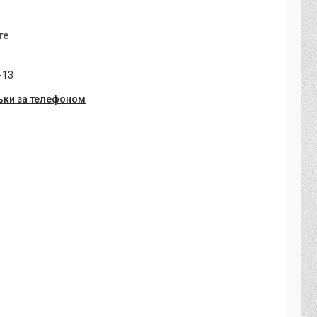
те
-13
ьки за телефоном