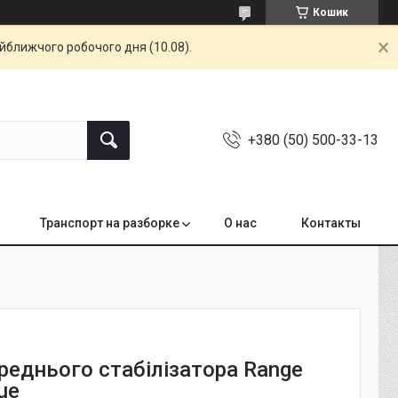
Кошик
айближчого робочого дня (10.08).
+380 (50) 500-33-13
Транспорт на разборке
О нас
Контакты
реднього стабілізатора Range
ue