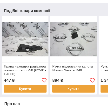
Подібні товари компанії
Права накладка радіатора
Ручка відкривання капота
Ручк
nissan murano z50 (62581-
Nissan Navara D40
Infi
CA000)
447
894
1 3
₴
₴
Купити
Купити
Про нас