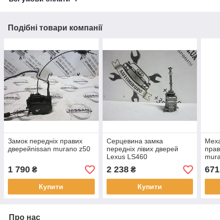
Подібні товари компанії
Замок передніх правих
Серцевина замка
Меха
дверейnissan murano z50
передніх лівих дверей
прав
Lexus LS460
mura
1 790
2 238
671
₴
₴
Купити
Купити
Про нас