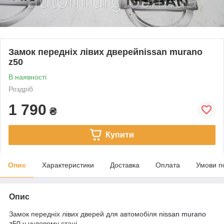
Замок передніх лівих дверейnissan murano
z50
В наявності
Роздріб
1 790
₴
Купити
Опис
Характеристики
Доставка
Оплата
Умови п
Опис
Замок передніх лівих дверей для автомобіля
nissan
murano
z50
у чудовому стані.