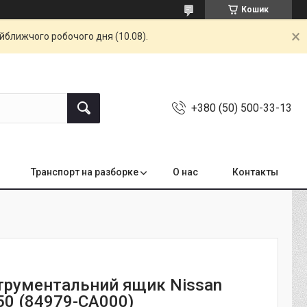
Кошик
айближчого робочого дня (10.08).
+380 (50) 500-33-13
Транспорт на разборке
О нас
Контакты
струментальний ящик Nissan
50 (84979-CA000)