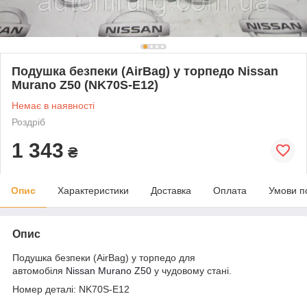
Подушка безпеки (AirBag) у торпедо Nissan
Murano Z50 (NK70S-E12)
Немає в наявності
Роздріб
1 343
₴
Опис
Характеристики
Доставка
Оплата
Умови п
Опис
Подушка безпеки (AirBag) у торпедо для
автомобіля
Nissan Murano Z50
у чудовому стані.
Номер деталі: NK70S-E12