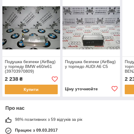
Подушка безпеки (AirBag)
Подушка безпеки (AirBag)
Поду
у торпеду BMW e60/e61
у торпедо AUDI A6 C5
тор
(39703970809)
BENZ
(A63
2 238
2 2
₴
Ціну уточнюйте
Купити
Про нас
98% позитивних з 59 відгуків за рік
Працює з 09.03.2017