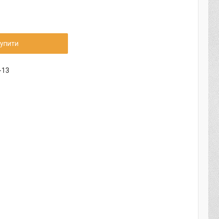
упити
-13