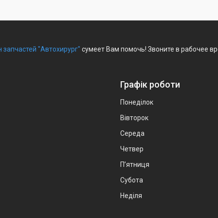
 запчастей "Автохирург"
сумеет Вам помочь! Звоните в рабочее вр
Графік роботи
Понеділок
Вівторок
Середа
Четвер
Пʼятниця
Субота
Неділя