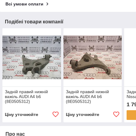
Всі умови оплати
Подібні товари компанії
Задній правий нижній
Задній правий нижній
Задн
важіль AUDI A4 b6
важіль AUDI A4 b6
Niss
(8E0505312)
(8E0505312)
1 7
Ціну уточнюйте
Ціну уточнюйте
Про нас