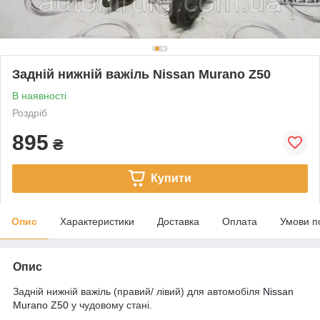
Задній нижній важіль Nissan Murano Z50
В наявності
Роздріб
895
₴
Купити
Опис
Характеристики
Доставка
Оплата
Умови п
Опис
Задній нижній важіль (правий/ лівий) для автомобіля
Nissan
Murano Z50
у чудовому стані.