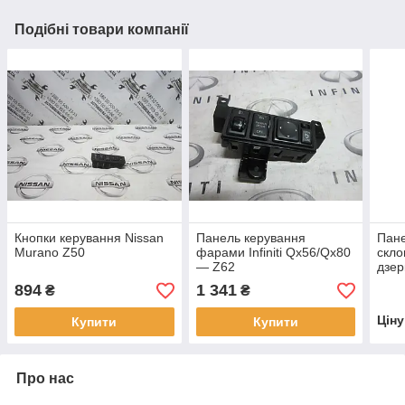
Подібні товари компанії
Кнопки керування Nissan
Панель керування
Пане
Murano Z50
фарами Infiniti Qx56/Qx80
скло
— Z62
дзер
894
1 341
₴
₴
Цін
Купити
Купити
Про нас