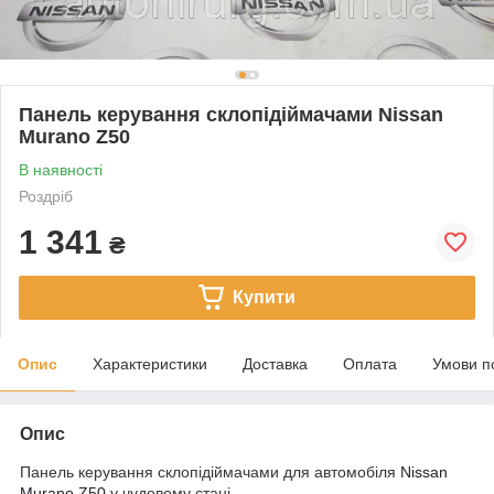
Панель керування склопідіймачами Nissan
Murano Z50
В наявності
Роздріб
1 341
₴
Купити
Опис
Характеристики
Доставка
Оплата
Умови п
Опис
Панель керування склопідіймачами для автомобіля
Nissan
Murano Z50
у чудовому стані.