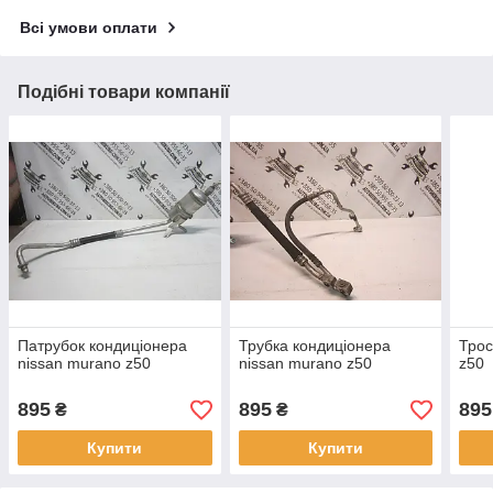
Всі умови оплати
Подібні товари компанії
Патрубок кондиціонера
Трубка кондиціонера
Трос
nissan murano z50
nissan murano z50
z50
895
895
895
₴
₴
Купити
Купити