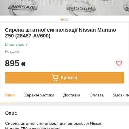
Сирена штатної сигналізації Nissan Murano
Z50 (28487-AV600)
В наявності
Роздріб
895
₴
Купити
Опис
Характеристики
Доставка
Оплата
Умови п
Опис
Сирена штатної сигналізації для автомобіля
Nissan
Murano Z50
у чудовому стані.