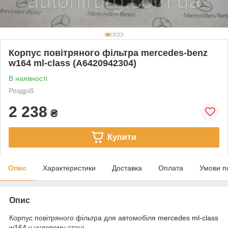
Корпус повітряного фільтра mercedes-benz
w164 ml-class (A6420942304)
В наявності
Роздріб
2 238
₴
Купити
Опис
Характеристики
Доставка
Оплата
Умови п
Опис
Корпус повітряного фільтра для автомобіля
mercedes ml-class
w164
у чудовому стані.