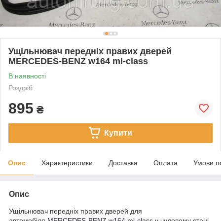
Ущільнювач передніх правих дверей
MERCEDES-BENZ w164 ml-class
В наявності
Роздріб
895
₴
Купити
Опис
Характеристики
Доставка
Оплата
Умови п
Опис
Ущільнювач передніх правих дверей для
автомобіля
MERCEDES-BENZ w164 ml-class
у чудовому стані.