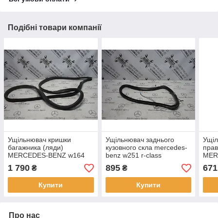
Подібні товари компанії
Ущільнювач кришки
Ущільнювач заднього
Ущіл
багажника (ляди)
кузовного скла mercedes-
прав
MERCEDES-BENZ w164
benz w251 r-class
MER
ml-class
(A2517680624)
ml-c
1 790
895
671
₴
₴
Купити
Купити
Про нас