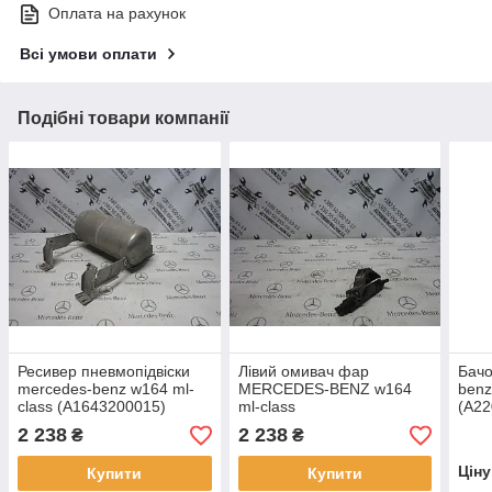
Оплата на рахунок
Всі умови оплати
Подібні товари компанії
Ресивер пневмопідвіски
Лівий омивач фар
Бачо
mercedes-benz w164 ml-
MERCEDES-BENZ w164
benz
class (A1643200015)
ml-class
(A22
2 238
2 238
₴
₴
Цін
Купити
Купити