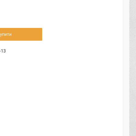
упити
-13