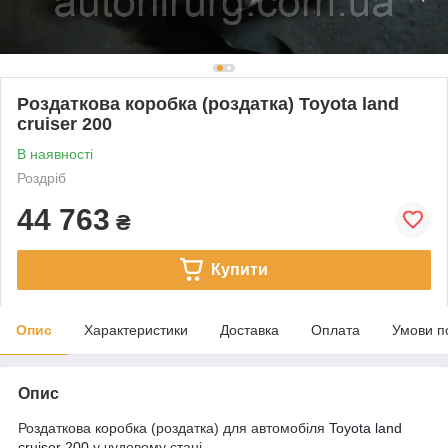
Роздаткова коробка (роздатка) Toyota land
cruiser 200
В наявності
Роздріб
44 763
₴
Купити
Опис
Характеристики
Доставка
Оплата
Умови п
Опис
Роздаткова коробка (роздатка) для автомобіля
Toyota land
cruiser 200
у чудовому стані.