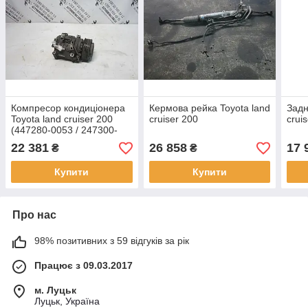
Компресор кондиціонера
Кермова рейка Toyota land
Задн
Toyota land cruiser 200
cruiser 200
crui
(447280-0053 / 247300-
5671)
22 381
26 858
17 
₴
₴
Купити
Купити
Про нас
98% позитивних з 59 відгуків за рік
Працює з 09.03.2017
м. Луцьк
Луцьк, Україна