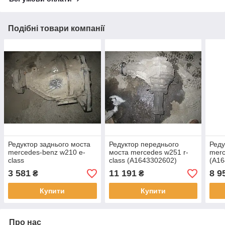
Подібні товари компанії
Редуктор заднього моста
Редуктор переднього
Реду
mercedes-benz w210 e-
моста mercedes w251 r-
merc
class
class (A1643302602)
(A16
3 581
11 191
8 9
₴
₴
Купити
Купити
Про нас