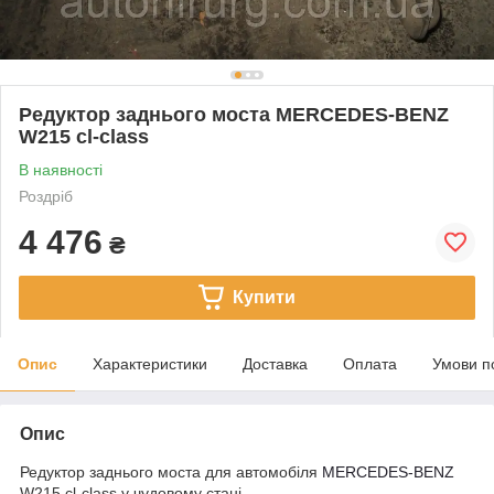
Редуктор заднього моста MERCEDES-BENZ
W215 cl-class
В наявності
Роздріб
4 476
₴
Купити
Опис
Характеристики
Доставка
Оплата
Умови п
Опис
Редуктор заднього моста для автомобіля
MERCEDES-BENZ
W215 cl-class у чудовому стані.