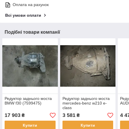
Оплата на рахунок
Всі умови оплати
Подібні товари компанії
Редуктор заднього моста
Редуктор заднього моста
Реду
BMW f30 (7599475)
mercedes-benz w210 e-
AUDI
class
17 903
3 581
4 4
₴
₴
Купити
Купити