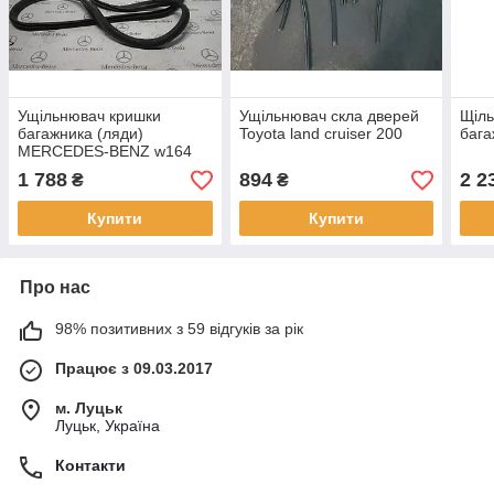
Ущільнювач кришки
Ущільнювач скла дверей
Щіль
багажника (ляди)
Toyota land cruiser 200
бага
MERCEDES-BENZ w164
ml-class
1 788
894
2 2
₴
₴
Купити
Купити
Про нас
98% позитивних з 59 відгуків за рік
Працює з 09.03.2017
м. Луцьк
Луцьк, Україна
Контакти