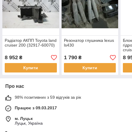
Радіатор АКПП Toyota land
Резонатор глушника lexus
Блок
cruiser 200 (32917-60070)
ls430
гідр
crui
8 952
1 790
8 9
₴
₴
Купити
Купити
Про нас
98% позитивних з 59 відгуків за рік
Працює з 09.03.2017
м. Луцьк
Луцьк, Україна