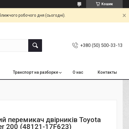
Кошик
ближчого робочого дня (сьогодні).
+380 (50) 500-33-13
Транспорт на разборке
О нас
Контакты
ий перемикач двірників Toyota
ser 200 (48121-17F623)