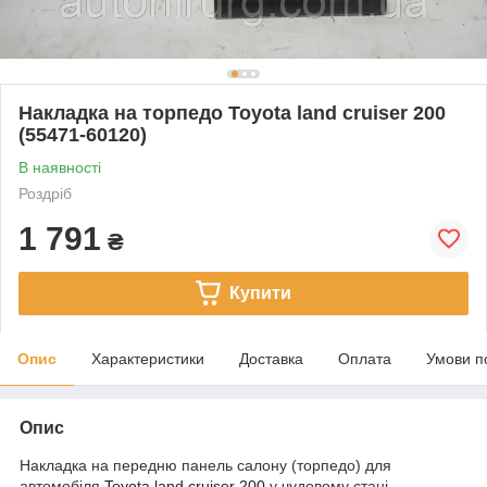
Накладка на торпедо Toyota land cruiser 200
(55471-60120)
В наявності
Роздріб
1 791
₴
Купити
Опис
Характеристики
Доставка
Оплата
Умови п
Опис
Накладка на передню панель салону (торпедо) для
автомобіля
Toyota land cruiser 200
у чудовому стані.