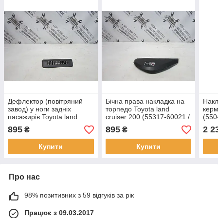
Дефлектор (повітряний
Бічна права накладка на
Накл
завод) у ноги задніх
торпедо Toyota land
керм
пасажирів Toyota land
cruiser 200 (55317-60021 /
(550
cruiser 200 (87228-60010)
55317-60031)
895
895
2 2
₴
₴
Купити
Купити
Про нас
98% позитивних з 59 відгуків за рік
Працює з 09.03.2017