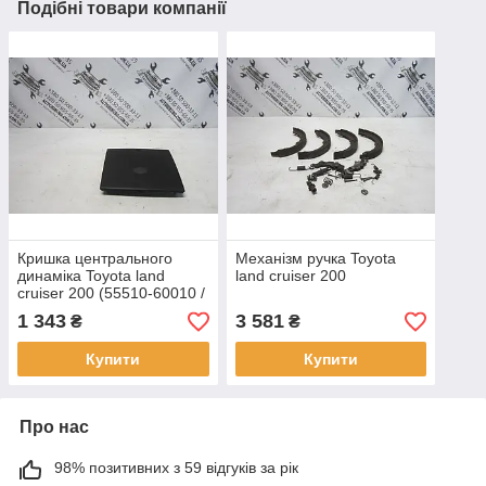
Подібні товари компанії
Кришка центрального
Механізм ручка Toyota
динаміка Toyota land
land cruiser 200
cruiser 200 (55510-60010 /
55525-60020)
1 343
3 581
₴
₴
Купити
Купити
Про нас
98% позитивних з 59 відгуків за рік