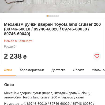
Механізм ручки дверей Toyota land cruiser 200
(89746-60010 / 89746-60020 / 89746-60030 /
89746-60040)
Немає в наявності
Роздріб
2 238
₴
Опис
Характеристики
Доставка
Оплата
Умови п
Опис
Механізм дверної ручки (передній/задній/правий/ лівий)
автомобіля
Toyota land cruiser 200
у чудовому стані.
Номер деталі: 89746-60010 / 89746-60020 / 89746-60030 /