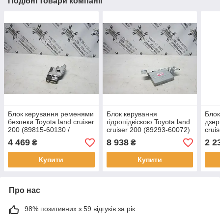
Подібні товари компанії
Блок керування ременями
Блок керування
Блок
безпеки Toyota land cruiser
гідропідвіскою Toyota land
дзер
200 (89815-60130 /
cruiser 200 (89293-60072)
crui
142300-0880)
4838
4 469
8 938
2 2
₴
₴
Купити
Купити
Про нас
98% позитивних з 59 відгуків за рік