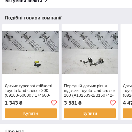
Всі умови оплати
Подібні товари компанії
Датчик курсової стійкості
Передній датчик рівня
Датч
Toyota land cruiser 200
підвіски Toyota land cruiser
Toyo
(89183-60030 / 174500-
200 (A102539-2/B150742-
(892
5715)
2)
1 343
3 581
4 4
₴
₴
Купити
Купити
Про нас