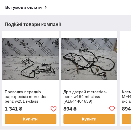
Всі умови оплати
Подібні товари компанії
Проводка передніх
Дріт дверей mercedes-
Клем
парктроніків mercedes-
benz w164 ml-class
MER
benz w251 r-class
(A1644404639)
s-cl
1 341
894
894
₴
₴
Купити
Купити