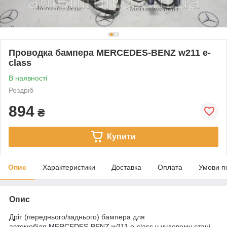
Проводка бампера MERCEDES-BENZ w211 e-
class
В наявності
Роздріб
894
₴
Купити
Опис
Характеристики
Доставка
Оплата
Умови п
Опис
Дріт (переднього/заднього) бампера для
автомобіля
MERCEDES-BENZ
w211
e-class у чудовому стані.