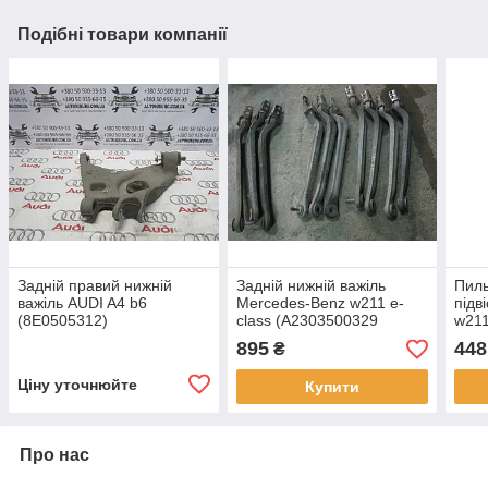
Подібні товари компанії
Задній правий нижній
Задній нижній важіль
Пиль
важіль AUDI A4 b6
Mercedes-Benz w211 e-
підв
(8E0505312)
class (A2303500329
w211
/ A2303500429)
(A21
895
448
₴
Ціну уточнюйте
Купити
Про нас