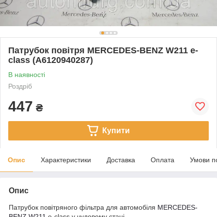
Патрубок повітря MERCEDES-BENZ W211 e-
class (A6120940287)
В наявності
Роздріб
447
₴
Купити
Опис
Характеристики
Доставка
Оплата
Умови п
Опис
Патрубок повітряного фільтра для автомобіля
MERCEDES-
BENZ
W211
e-class у чудовому стані.