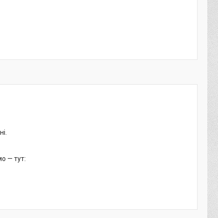
ні.
мо — тут: