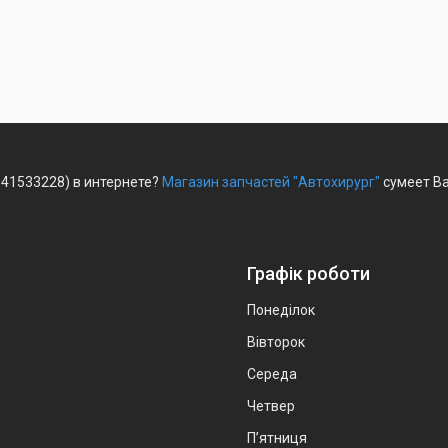
041533228) в интернете?
Магазин запчастей "Автохирург"
сумеет Ва
Графік роботи
Понеділок
Вівторок
Середа
Четвер
Пʼятниця