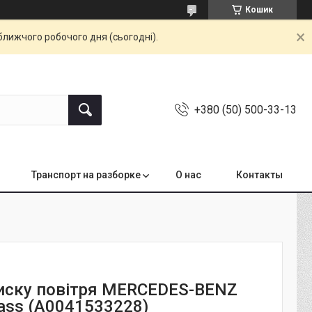
Кошик
ближчого робочого дня (сьогодні).
+380 (50) 500-33-13
Транспорт на разборке
О нас
Контакты
иску повітря MERCEDES-BENZ
lass (A0041533228)