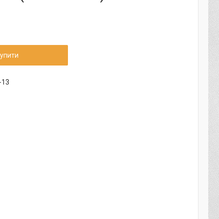
упити
-13