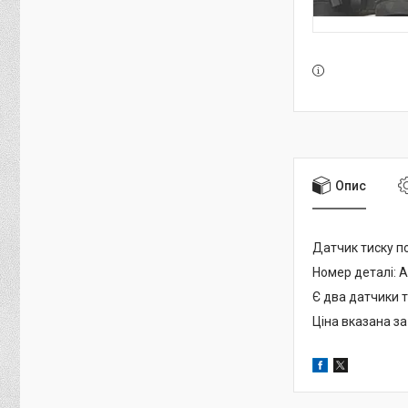
Опис
Датчик тиску п
Номер деталі: 
Є два датчики т
Ціна вказана за