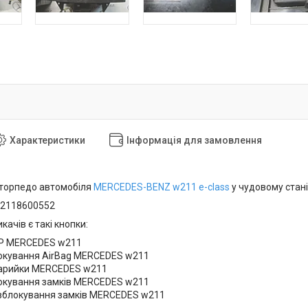
Характеристики
Інформація для замовлення
 торпедо автомобіля
MERCEDES-BENZ
w211 e-class
у чудовому стані
A2118600552
качів є такі кнопки:
SP MERCEDES w211
окування AirBag MERCEDES w211
арийки MERCEDES w211
окування замків MERCEDES w211
зблокування замків MERCEDES w211