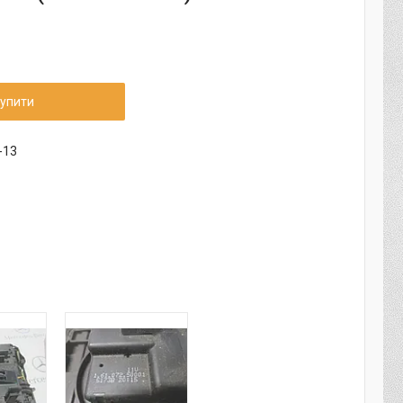
упити
-13