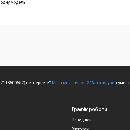
 одну модель!
A2118600552) в интернете?
Магазин запчастей "Автохирург"
сумеет 
Графік роботи
Понеділок
Вівторок