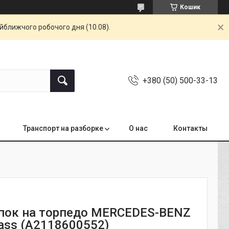
Кошик
айближчого робочого дня (10.08).
+380 (50) 500-33-13
Транспорт на разборке
О нас
Контакты
пок на торпедо MERCEDES-BENZ
lass (A2118600552)