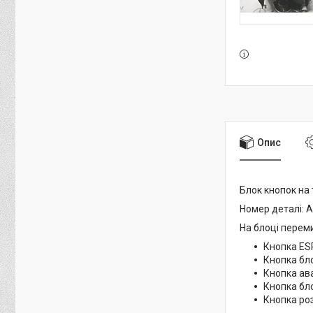
Опис
Блок кнопок на
Номер деталі: 
На блоці переми
Кнопка E
Кнопка бл
Кнопка ав
Кнопка бл
Кнопка ро