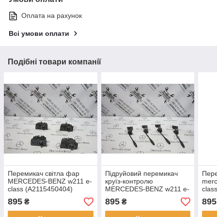
Оплата на рахунок
Всі умови оплати
Подібні товари компанії
Перемикач світла фар
Підруйовий перемикач
Пере
MERCEDES-BENZ w211 e-
круїз-контролю
merc
class (A2115450404)
MERCEDES-BENZ w211 e-
clas
class (A00085452524)
895
895
895
₴
₴