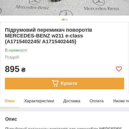
Підрумовий перемикач поворотів
MERCEDES-BENZ w211 e-class
(A1715402245/ A1715402445)
В наявності
Роздріб
895
₴
Купити
Опис
Характеристики
Доставка
Оплата
Умови п
Опис
Підруйовий перемикач поворотів для автомобіля
MERCEDES-