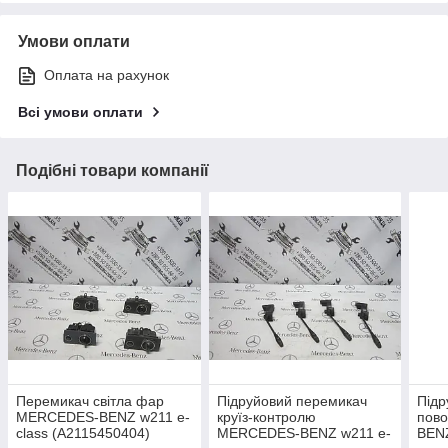
Умови оплати
Оплата на рахунок
Всі умови оплати
Подібні товари компанії
Перемикач світла фар
Підруйовий перемикач
Підр
MERCEDES-BENZ w211 e-
круїз-контролю
пов
class (A2115450404)
MERCEDES-BENZ w211 e-
BENZ