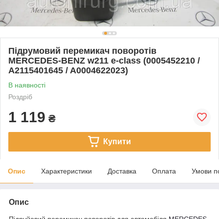
Підрумовий перемикач поворотів
MERCEDES-BENZ w211 e-class (0005452210 /
A2115401645 / A0004622023)
В наявності
Роздріб
1 119
₴
Купити
Опис
Характеристики
Доставка
Оплата
Умови п
Опис
Підруйовий перемикач поворотів для автомобіля
MERCEDES-