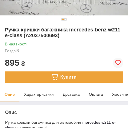
Ручка кришки багажника mercedes-benz w211
e-class (A2037500693)
В наявності
Роздріб
895
₴
Купити
Опис
Характеристики
Доставка
Оплата
Умови п
Опис
Ручка кришки багажника для автомобіля
mercedes
w211 e-
class
у чудовому стані.