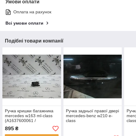
Умови оплати
Оплата на рахунок
Всі умови оплати
Подібні товари компанії
Ручка кришки багажника
Ручка задньої правої двері
Ручк
mercedes w163 ml-сlass
mercedes-benz w210 e-
merc
(A1637600061 /
class
clas
A4147601361)
895
₴