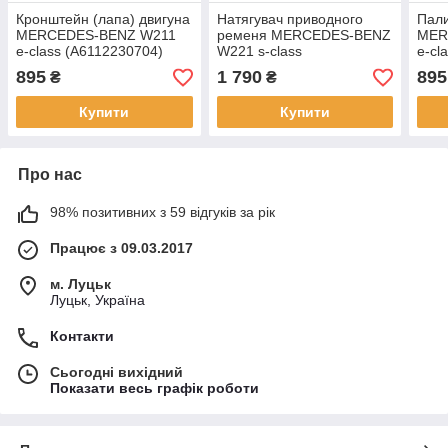
Кронштейн (лапа) двигуна
Натягувач приводного
Пал
MERCEDES-BENZ W211
ременя MERCEDES-BENZ
MER
e-class (A6112230704)
W221 s-class
e-cl
(A2722000070)
(A61
895
1 790
895
₴
₴
/ 04
Купити
Купити
Про нас
98% позитивних з 59 відгуків за рік
Працює з 09.03.2017
м. Луцьк
Луцьк, Україна
Контакти
Сьогодні вихідний
Показати весь графік роботи