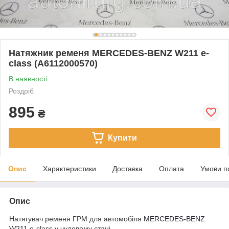
Натяжник ременя MERCEDES-BENZ W211 e-
class (A6112000570)
В наявності
Роздріб
895
₴
Купити
Опис
Характеристики
Доставка
Оплата
Умови п
Опис
Натягувач ременя ГРМ для автомобіля
MERCEDES-BENZ
W211
e-class у чудовому стані.