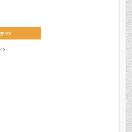
упити
-13