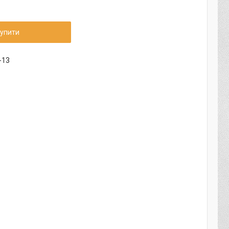
упити
-13