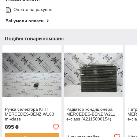
Оплата на рахунок
Всі умови оплати
Подібні товари компанії
Ручка селектора КПП
Радіатор кондиціонера
Патр
MERCEDES-BENZ W163
MERCEDES-BENZ W211
MER
ml-class
e-class (A2115000154)
e-cl
895
₴