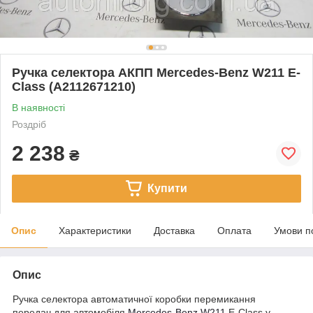
Ручка селектора АКПП Mercedes-Benz W211 E-
Class (A2112671210)
В наявності
Роздріб
2 238
₴
Купити
Опис
Характеристики
Доставка
Оплата
Умови п
Опис
Ручка селектора автоматичної коробки перемикання
передач для автомобіля
Mercedes-Benz
W211
E-Class у