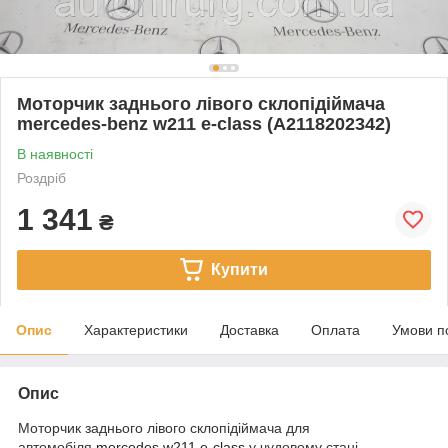
Моторчик заднього лівого склопідіймача
mercedes-benz w211 e-class (A2118202342)
В наявності
Роздріб
1 341
₴
Купити
Опис
Характеристики
Доставка
Оплата
Умови п
Опис
Моторчик заднього лівого склопідіймача для
автомобіля
mercedes
w211 e-class
у чудовому стані.