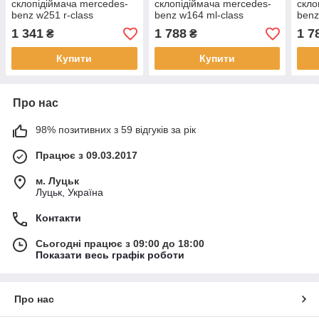
склопідіймача mercedes-
склопідіймача mercedes-
скло
benz w251 r-class
benz w164 ml-class
benz
(A2518200208 /
(A2518200742/0130822273)
(A25
1 341
1 788
1 7
₴
₴
0130822280)
Купити
Купити
Про нас
98% позитивних з 59 відгуків за рік
Працює з 09.03.2017
м. Луцьк
Луцьк, Україна
Контакти
Сьогодні працює з 09:00 до 18:00
Показати весь графік роботи
Про нас