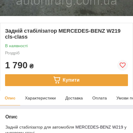
Задній стабілізатор MERCEDES-BENZ W219
cls-class
В наявності
Роздріб
1 790
₴
Купити
Опис
Характеристики
Доставка
Оплата
Умови п
Опис
Задній стабілізатор для автомобіля
MERCEDES-BENZ
W219
у
чудовому стані.