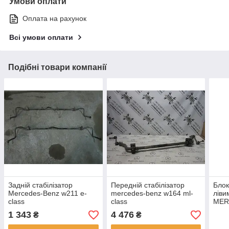
Умови оплати
Оплата на рахунок
Всі умови оплати
Подібні товари компанії
Задній стабілізатор
Передній стабілізатор
Блок
Mercedes-Benz w211 e-
mercedes-benz w164 ml-
ліви
class
class
MER
cls-
1 343
4 476
₴
₴