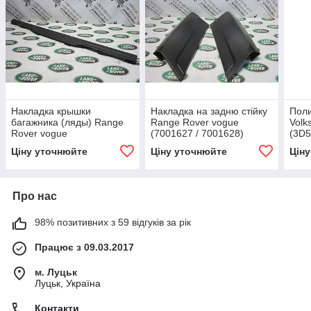
Накладка крышки
Накладка на задню стійку
Поли
багажника (ляды) Range
Range Rover vogue
Volk
Rover vogue
(7001627 / 7001628)
(3D5
(EQY000120PVA)
/ 3D
Ціну уточнюйте
Ціну уточнюйте
Цін
Про нас
98% позитивних з 59 відгуків за рік
Працює з 09.03.2017
м. Луцьк
Луцьк, Україна
Контакти