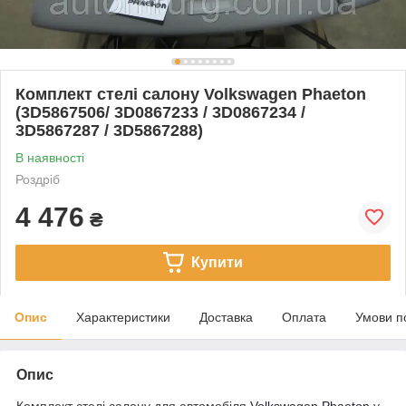
Комплект стелі салону Volkswagen Phaeton
(3D5867506/ 3D0867233 / 3D0867234 /
3D5867287 / 3D5867288)
В наявності
Роздріб
4 476
₴
Купити
Опис
Характеристики
Доставка
Оплата
Умови п
Опис
Комплект стелі салону для автомобіля
Volkswagen Phaeton
у