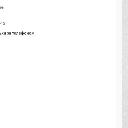
те
-13
ьки за телефоном