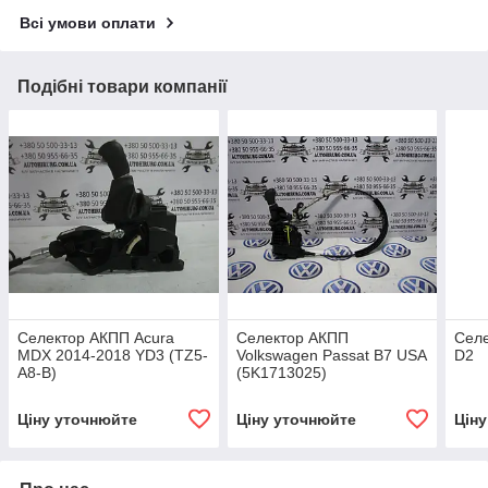
Всі умови оплати
Подібні товари компанії
Селектор АКПП Acura
Селектор АКПП
Селе
MDX 2014-2018 YD3 (TZ5-
Volkswagen Passat B7 USA
D2
A8-B)
(5K1713025)
Ціну уточнюйте
Ціну уточнюйте
Цін