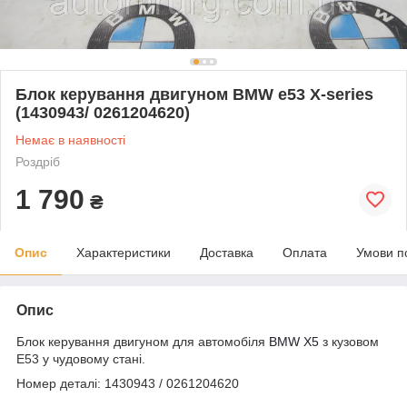
Блок керування двигуном BMW e53 X-series
(1430943/ 0261204620)
Немає в наявності
Роздріб
1 790
₴
Опис
Характеристики
Доставка
Оплата
Умови п
Опис
Блок керування двигуном для автомобіля
BMW
X5
з кузовом
E53 у чудовому стані.
Номер деталі: 1430943 / 0261204620