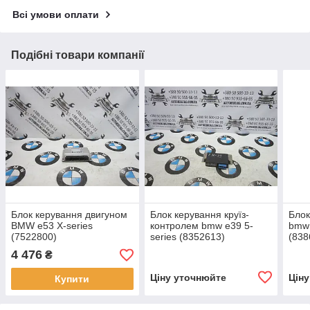
Всі умови оплати
Подібні товари компанії
Блок керування двигуном
Блок керування круїз-
Блок
BMW e53 X-series
контролем bmw e39 5-
bmw 
(7522800)
series (8352613)
(838
4 476
₴
Ціну уточнюйте
Цін
Купити