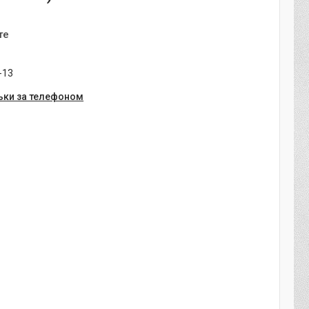
те
-13
ьки за телефоном