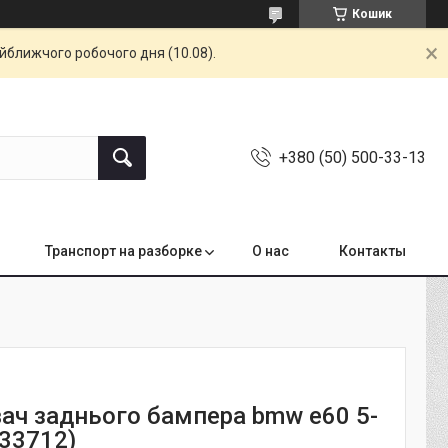
Кошик
айближчого робочого дня (10.08).
+380 (50) 500-33-13
Транспорт на разборке
О нас
Контакты
ач заднього бампера bmw e60 5-
033712)