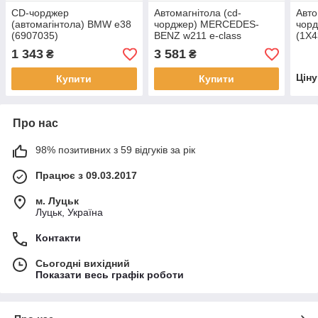
CD-чорджер
Автомагнітола (cd-
Авто
(автомагінтола) BMW e38
чорджер) MERCEDES-
чорд
(6907035)
BENZ w211 e-class
(1X4
(A2118705089)
1 343
3 581
₴
₴
Цін
Купити
Купити
Про нас
98% позитивних з 59 відгуків за рік
Працює з 09.03.2017
м. Луцьк
Луцьк, Україна
Контакти
Сьогодні вихідний
Показати весь графік роботи