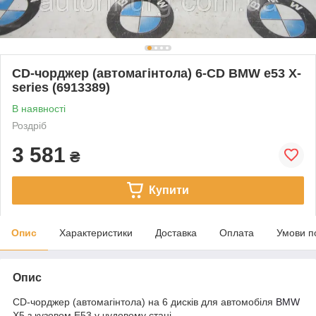
CD-чорджер (автомагінтола) 6-CD BMW e53 X-
series (6913389)
В наявності
Роздріб
3 581
₴
Купити
Опис
Характеристики
Доставка
Оплата
Умови п
Опис
CD-чорджер (автомагінтола) на 6 дисків для автомобіля
BMW
X5 з кузовом E53 у чудовому стані.