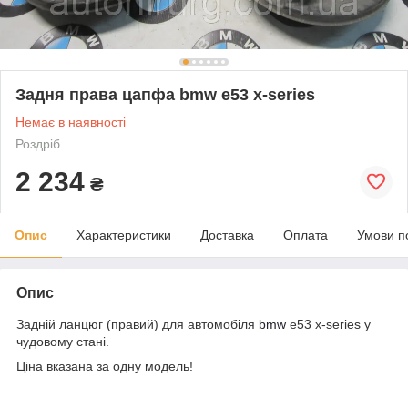
Задня права цапфа bmw e53 x-series
Немає в наявності
Роздріб
2 234
₴
Опис
Характеристики
Доставка
Оплата
Умови п
Опис
Задній ланцюг (правий) для автомобіля
bmw
e53 x-series у
чудовому стані.
Ціна вказана за одну модель!