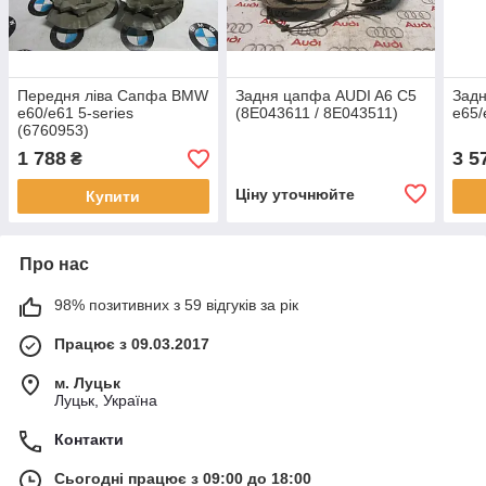
Передня ліва Сапфа BMW
Задня цапфа AUDI A6 C5
Зад
e60/e61 5-series
(8E043611 / 8E043511)
e65/
(6760953)
1 788
3 5
₴
Ціну уточнюйте
Купити
Про нас
98% позитивних з 59 відгуків за рік
Працює з 09.03.2017
м. Луцьк
Луцьк, Україна
Контакти
Сьогодні працює з 09:00 до 18:00