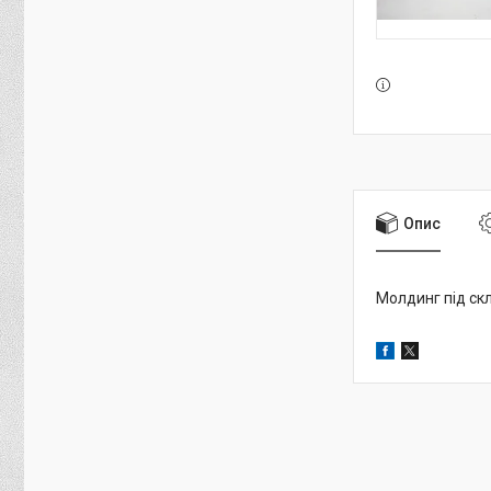
Опис
Молдинг під скл