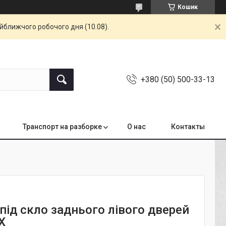
Кошик
айближчого робочого дня (10.08).
+380 (50) 500-33-13
Транспорт на разборке
О нас
Контакты
під скло заднього лівого дверей
X