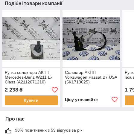
Подібні товари компанії
Ручка селектора АКПП
Селектор АКПП
Ручк
Mercedes-Benz W211 E-
Volkswagen Passat B7 USA
lexu
Class (A2112671210)
(5K1713025)
2 238
1 7
₴
Ціну уточнюйте
Купити
Про нас
98% позитивних з 59 відгуків за рік